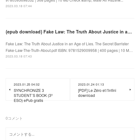
2023.03.18 07:44
{epub download} Fake Law: The Truth About Justice in an Age of Lies by The Secret Barrister
Fake Law: The Truth About Justice in an Age of Lies. The Secret Barrister
Fake-Law-The-Truth-About.pdf ISBN: 9781529009958 | 400 pages | 10 M…
2023.03.18 07:43
2023.01.25 04:02
2023.01.24 01:13
SYNCHRONIZE 3
[PDF] Le Zéro et l'infini
STUDENT´S BOOK (3º
download
ESO) ePub gratis
0
コメント