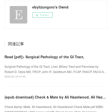
ebylizungoto's Ownd
フォロー
関連記事
Read [pdf]> Surgical Pathology of the GI Tract,
Surgical Pathology of the GI Tract, Liver, Biliary Tract and Pancreas by
Robert D. Odze MD, FRCP, John R. Goldblum MD, FCAP, FASCP, FACG S…
2023.03.18 07:45
{epub download} Check & Mate by Ali Hazelwood, Ali Hazelwood
Check &amp; Mate. Ali Hazelwood, Ali Hazelwood Check-Mate.pdf ISBN:
9780593698532 | 368 pages | 10 Mb Check &amp; Mate Ali Hazelw...